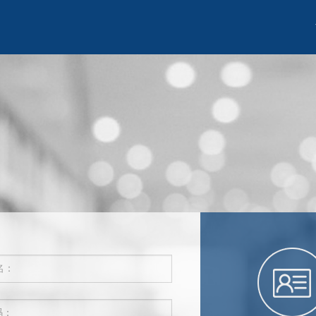
名：
码：