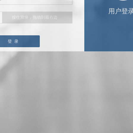
用户登
按住滑块，拖动到最右边
登 录