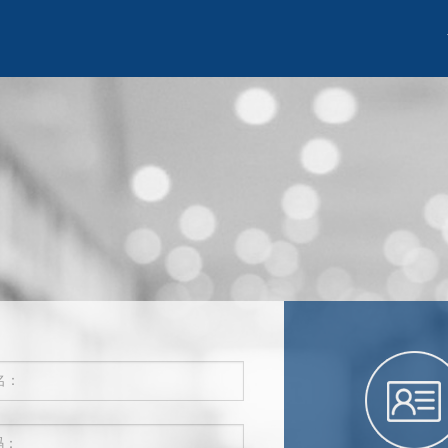
名：
码：