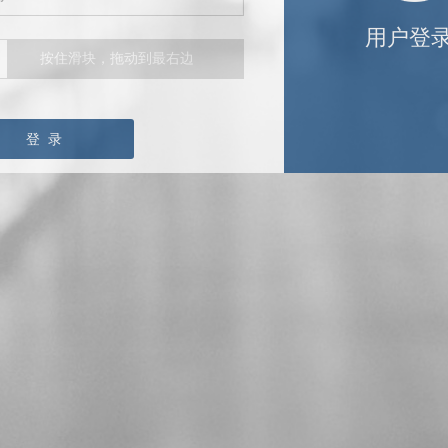
用户登
按住滑块，拖动到最右边
登 录